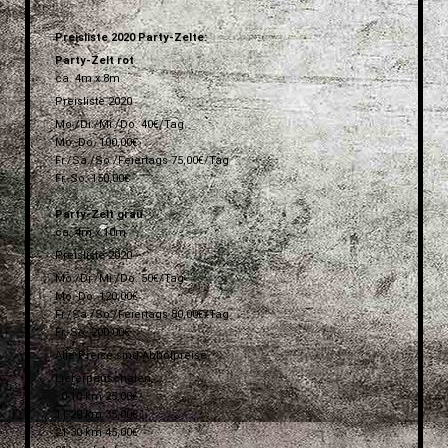
Preisliste 2020 Party-Zelte:
Party-Zelt rot
ca. 4m x 8m
Preisliste 2020
Mo./Di./Mi./Do. 40€/Tag
Mo.-Do. 100,00€
Fr./Sa./So./Feiertags 75,00€/Tag
Fr.-So. 150,00€
Party-Zelt grau
ca. 4m x 10m
Preisliste 2020
Mo./Di./Mi./Do. 50€/Tag
Mo.-Do. 120,00€
Fr./Sa./So./Feiertags 80,00€/Tag
Fr.-So. 200,00€
Alle Preise sind Abholpreise.
Lieferpauschalen:
0-10 km 25,00€
11-20 km 35,00€
21-30 km 45,00€