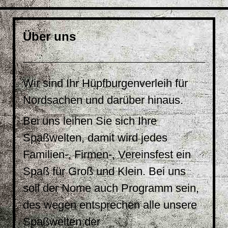
Über uns
Wir sind Ihr Hüpfburgenverleih für
Nordsachen und darüber hinaus.
Bei uns leihen Sie sich Ihre
Spaßwelten, damit wird jedes
Familien-, Firmen-, Vereinsfest ein
Spaß für Groß und Klein. Bei uns
soll der Nome auch Programm sein,
des wegen entsprechen alle unsere
Spaßwelten der