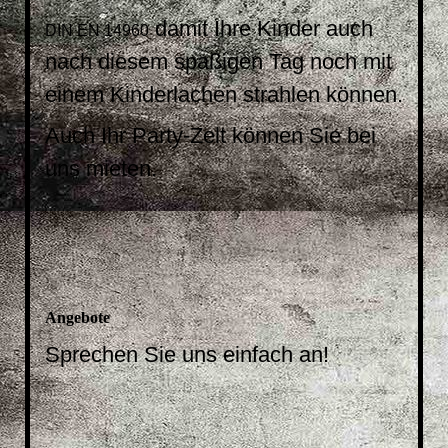
damit Ihre Kinder auch
DIN EN 14960
nach diesem spaßigen Tag noch mit
einem Kinderlachen strahlen können.
Auch Ihr Party-Zelt können Sie bei
uns mieten.
Angebote
Sprechen Sie uns einfach an!